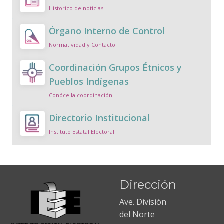
Historico de noticias
Órgano Interno de Control
Normatividad y Contacto
Coordinación Grupos Étnicos y
Pueblos Indígenas
Conóce la coordinación
Directorio Institucional
Instituto Estatal Electoral
Dirección
Ave. División
del Norte