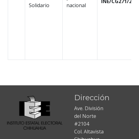
INE/CG271/202
Solidario
nacional
Dirección
Ave. División
del Norte
#2104
Col. Altavista