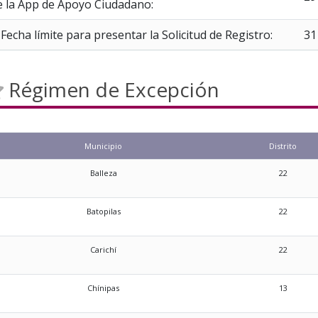
e la App de Apoyo Ciudadano:
Fecha límite para presentar la Solicitud de Registro:
31
Régimen de Excepción
Municipio
Distrito
Balleza
22
Batopilas
22
Carichí
22
Chínipas
13