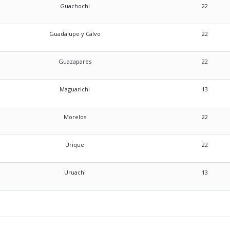
Guachochi
22
Guadalupe y Calvo
22
Guazapares
22
Maguarichi
13
Morelos
22
Urique
22
Uruachi
13