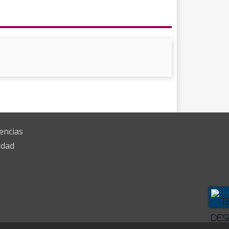
encias
idad