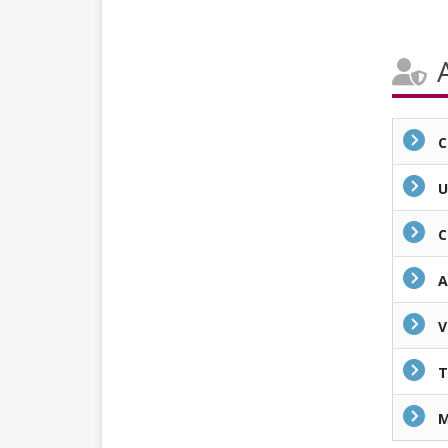
C
U
C
A
V
T
M