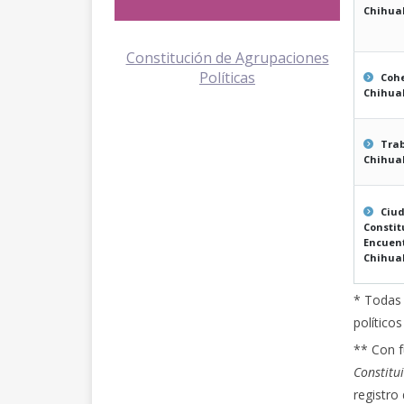
Chihua
Constitución de Agrupaciones
Políticas
Coh
Chihua
Tra
Chihuah
Ciu
Constit
Encuent
Chihuah
* Todas 
políticos
** Con f
Constitu
registro 