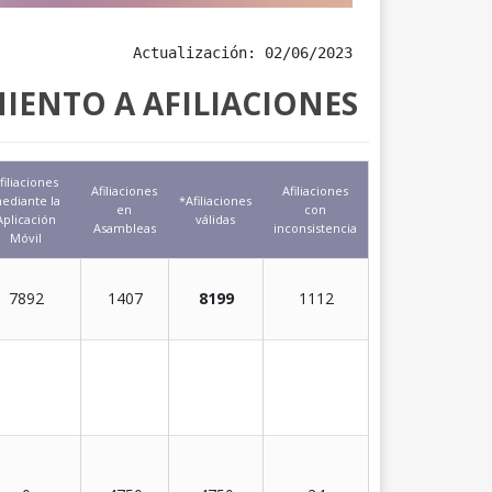
Actualización: 02/06/2023
IENTO A AFILIACIONES
filiaciones
Afiliaciones
Afiliaciones
ediante la
*Afiliaciones
en
con
Aplicación
válidas
Asambleas
inconsistencia
Móvil
7892
1407
8199
1112