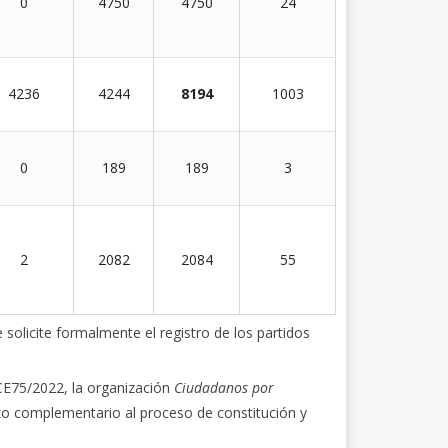
0
4750
4750
24
4236
4244
8194
1003
0
189
189
3
2
2082
2084
55
 solicite formalmente el registro de los partidos
/CE75/2022, la organización
Ciudadanos por
zo complementario al proceso de constitución y