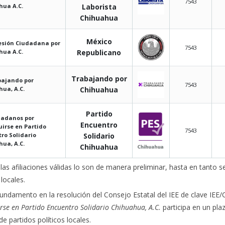
7543
hua A.C.
Laborista
Chihuahua
México
esión Ciudadana por
7543
hua A.C.
Republicano
Trabajando por
bajando por
7543
ua, A.C.
Chihuahua
Partido
dadanos por
Encuentro
uirse en Partido
7543
ro Solidario
Solidario
ua, A.C.
Chihuahua
las afiliaciones válidas lo son de manera preliminar, hasta en tanto se
 locales.
undamento en la resolución del Consejo Estatal del IEE de clave IEE
irse en Partido Encuentro Solidario Chihuahua, A.C.
participa en un pla
de partidos políticos locales.