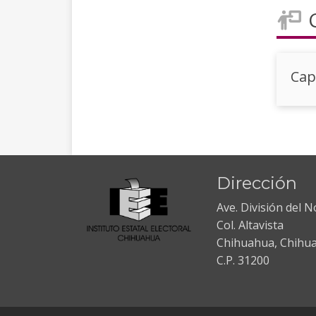
Cap
Dirección
Ave. División del 
Col. Altavista
Chihuahua, Chihu
C.P. 31200